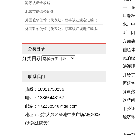
海牙认证全攻略
一，
北京市信德公证处
店老
外国驻华使馆（代表处）领事认证规定汇编（2022年11月21日更新）
水、
外国驻华使馆（代表处）领事认证规定汇编,认证收费标准 （2021年2月23日更新）
听，
方如
分类目录
他也
此的
分类目录
法评
并给
联系我们
再落
热线：18911730296
务虽
电话：13366448167
这些
邮箱：472238540@qq.com
于公
地址：北京大兴区绿地中央广场A座2005
经济
(大兴法院旁）
上一