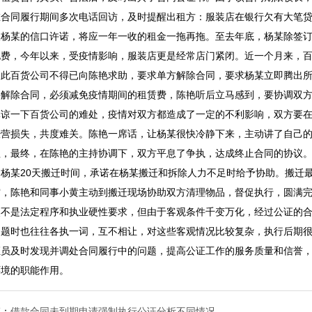
在合同履行期间多次电话回访，及时提醒出租方：服装店在银行欠有大笔
板杨某的信口许诺，将应一年一收的租金一拖再拖。至去年底，杨某除签
电费，今年以来，受疫情影响，服装店更是经常店门紧闭。近一个月来，
因此百货公司不得已向陈艳求助，要求单方解除合同，要求杨某立即腾出
要解除合同，必须减免疫情期间的租赁费，陈艳听后立马感到，要协调双
体谅一下百货公司的难处，疫情对双方都造成了一定的不利影响，双方要
经营损失，共度难关。陈艳一席话，让杨某很快冷静下来，主动讲了自己
理，最终，在陈艳的主持协调下，双方平息了争执，达成终止合同的协议
了杨某20天搬迁时间，承诺在杨某搬迁和拆除人力不足时给予协助。搬迁
空，陈艳和同事小黄主动到搬迁现场协助双方清理物品，督促执行，圆满完
然不是法定程序和执业硬性要求，但由于客观条件千变万化，经过公证的
问题时也往往各执一词，互不相让，对这些客观情况比较复杂，执行后期
证员及时发现并调处合同履行中的问题，提高公证工作的服务质量和信誉
环境的职能作用。
篇：
借款合同未到期申请强制执行公证分析不同情况