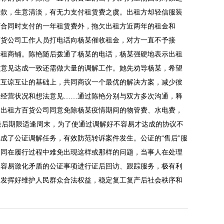
贷款，生意清淡，有无力支付租赁费之虞。出租方却轻信服装
订合同时支付的一年租赁费外，拖欠出租方近两年的租金和
百货公司工作人员打电话向杨某催收租金，对方一直不予接
所租商铺。陈艳随后拨通了杨某的电话，杨某强硬地表示出租
方意见达成一致还需做大量的调解工作。她先劝导杨某，希望
在互谅互让的基础上，共同商议一个最优的解决方案，减少彼
的经营状况和想法意见……通过陈艳分别与双方多次沟通，释
。出租方百货公司同意免除杨某疫情期间的物管费、水电费，
最后期限适逢周末，为了使通过调解好不容易才达成的协议不
成了公证调解任务，有效防范转诉案件发生。公证的“售后”服
合同在履行过程中难免出现这样或那样的问题，当事人在处理
很容易激化矛盾的公证事项进行证后回访、跟踪服务，极有利
，发挥好维护人民群众合法权益，稳定复工复产后社会秩序和