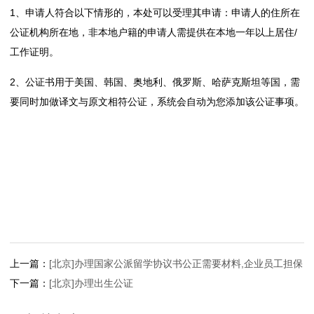
易
1、申请人符合以下情形的，本处可以受理其申请：申请人的住所在
公证机构所在地，非本地户籍的申请人需提供在本地一年以上居住/
公
工作证明。
证
2、公证书用于美国、韩国、奥地利、俄罗斯、哈萨克斯坦等国，需
涉
要同时加做译文与原文相符公证，系统会自动为您添加该公证事项。
外
公
证
公
证
上一篇：
[北京]办理国家公派留学协议书公正需要材料,企业员工担保
指
下一篇：
[北京]办理出生公证
南