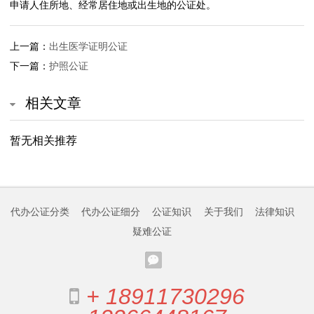
申请人住所地、经常居住地或出生地的公证处。
易
公
上一篇：
出生医学证明公证
下一篇：
护照公证
证
涉
相关文章
外
暂无相关推荐
公
证
代办公证分类
代办公证细分
公证知识
关于我们
法律知识
公
疑难公证
证
指
+ 18911730296
南