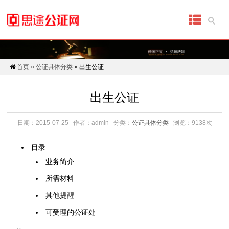
首
页
代
首页
»
公证具体分类
» 出生公证
办
出生公证
公
证
日期：2015-07-25
作者：admin
分类：
公证具体分类
浏览：9138次
细
目录
业务简介
分
所需材料
公
其他提醒
证
可受理的公证处
具