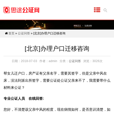
首
页
代
首页
»
公证问答
» [北京]办理户口迁移咨询
办
[北京]办理户口迁移咨询
公
证
日期：2018-07-03
作者：admin
分类：
公证问答
浏览：3026次
细
帮女儿迁户口，房产证有父亲名字，需要其签字，但是父亲中风在
床，没法到派出所签字，需要公证处公证父亲来不了，我需要带什么
分
材料来公证？
公
专业公证人员 在线回答:
证
您好，不清楚该父亲中风的程度，现在病情如何，是否意识清楚，如
具