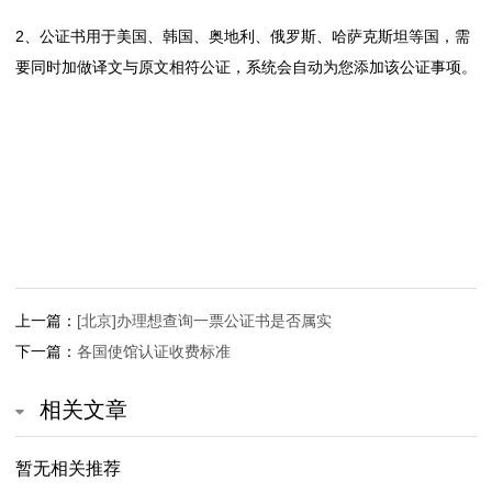
易
2、公证书用于美国、韩国、奥地利、俄罗斯、哈萨克斯坦等国，需
公
要同时加做译文与原文相符公证，系统会自动为您添加该公证事项。
证
涉
外
公
证
上一篇：
[北京]办理想查询一票公证书是否属实
公
下一篇：
各国使馆认证收费标准
证
相关文章
指
暂无相关推荐
南