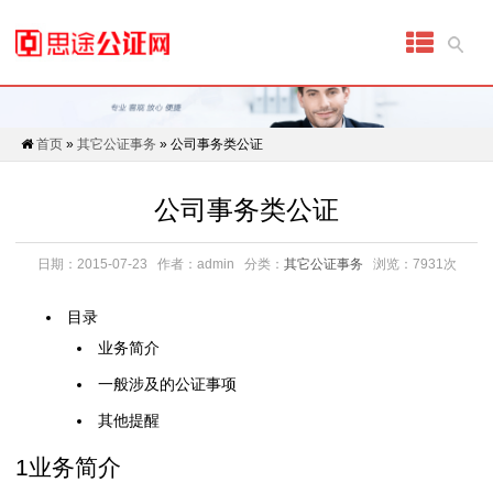
首
页
代
首页
»
其它公证事务
» 公司事务类公证
办
公司事务类公证
公
证
日期：2015-07-23
作者：admin
分类：
其它公证事务
浏览：7931次
细
目录
业务简介
分
一般涉及的公证事项
公
其他提醒
证
1
业务简介
具